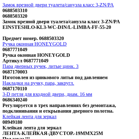
Замок врезной двери туалета/санузла класс 3-ZN/PA
0688503310
0688503320
Замок врезной двери туалета/санузла класс 3-ZN/PA
EINSTESHLO-KL3-WC-DIN/L-LIMBA-FF-55-20
Предмет номер. 0688503320
Ручка оконная HONEYGOLD
0687771049
Ручка оконная HONEYGOLD
Артикул 0687771049
Пара дверных ручек, литые цинк. 3
0687170003
Изготовлен из цинкового литья под давлением
Накладки на ручку, пара, закругл.
0687170110
3-D петля для входной двери, диам. 16 мм
0686340240
Регулируется в трех направлениях без демонтажа,
подклинивания и открывания дверного полотна.
Клейкая лента для зеркал
08949180
Клейкая лента для зеркал
ЛЕНТА-КЛЕЙКАЯ-ДВУСТОР.-19MMX25M
Под заказ !!!