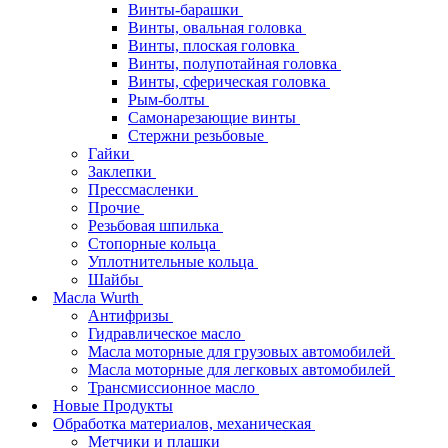
Винты-барашки
Винты, овальная головка
Винты, плоская головка
Винты, полупотайная головка
Винты, сферическая головка
Рым-болты
Самонарезающие винты
Стержни резьбовые
Гайки
Заклепки
Прессмасленки
Прочие
Резьбовая шпилька
Стопорные кольца
Уплотнительные кольца
Шайбы
Масла Wurth
Антифризы
Гидравлическое масло
Масла моторные для грузовых автомобилей
Масла моторные для легковых автомобилей
Трансмиссионное масло
Новые Продукты
Обработка материалов, механическая
Метчики и плашки