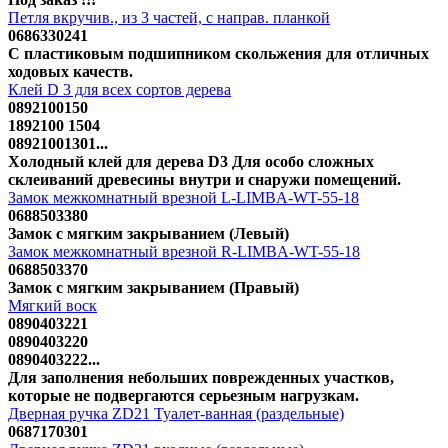
Петля вкручив., из 3 частей, с направ. планкой
0686330241
С пластиковым подшипником скольжения для отличных
ходовых качеств.
Клей D 3 для всех сортов дерева
0892100150
1892100 1504
08921001301...
Холодный клей для дерева D3 Для особо сложных
склеиваний древесины внутри и снаружи помещений.
Замок межкомнатный врезной L-LIMBA-WT-55-18
0688503380
Замок с мягким закрыванием (Левый)
Замок межкомнатный врезной R-LIMBA-WT-55-18
0688503370
Замок с мягким закрыванием (Правый)
Мягкий воск
0890403221
0890403220
0890403222...
Для заполнения небольших поврежденных участков,
которые не подвергаются серьезным нагрузкам.
Дверная ручка ZD21 Туалет-ванная (раздельные)
0687170301