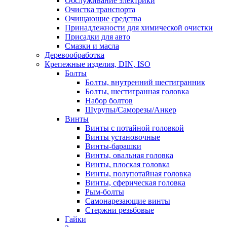
Обслуживание электрики
Очистка транспорта
Очищающие средства
Принадлежности для химической очистки
Присадки для авто
Смазки и масла
Деревообработка
Крепежные изделия, DIN, ISO
Болты
Болты, внутренний шестигранник
Болты, шестигранная головка
Набор болтов
Шурупы/Саморезы/Анкер
Винты
Винты с потайной головкой
Винты установочные
Винты-барашки
Винты, овальная головка
Винты, плоская головка
Винты, полупотайная головка
Винты, сферическая головка
Рым-болты
Самонарезающие винты
Стержни резьбовые
Гайки