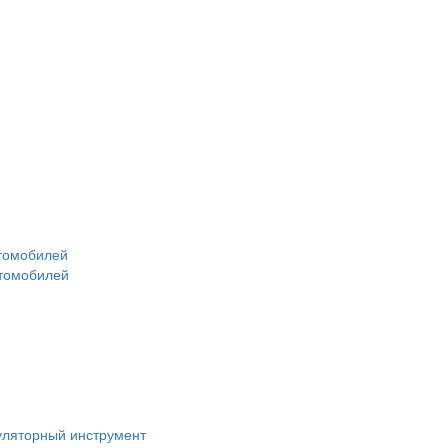
втомобилей
втомобилей
уляторный инструмент