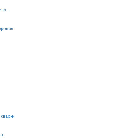
ена
зрения
 сварки
нт