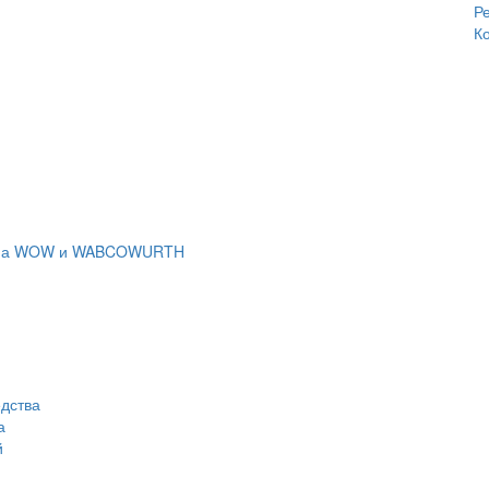
Ре
К
тема WOW и WABCOWURTH
дства
а
й