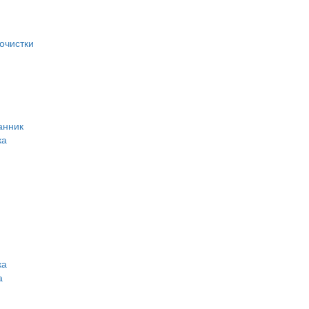
очистки
анник
ка
ка
а