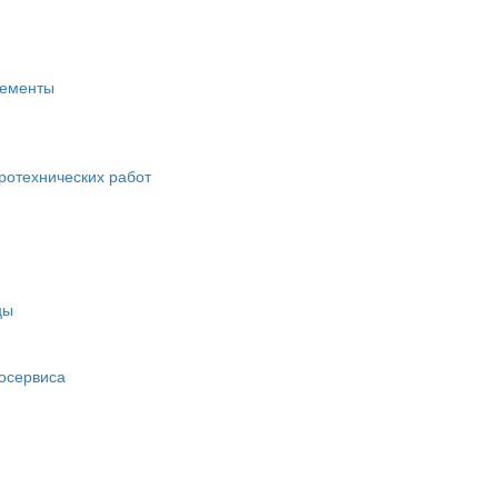
жементы
ротехнических работ
цы
осервиса