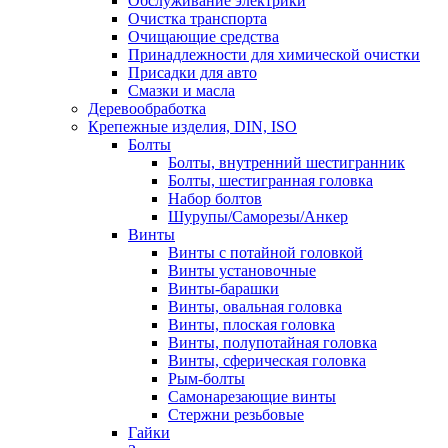
Обслуживание электрики
Очистка транспорта
Очищающие средства
Принадлежности для химической очистки
Присадки для авто
Смазки и масла
Деревообработка
Крепежные изделия, DIN, ISO
Болты
Болты, внутренний шестигранник
Болты, шестигранная головка
Набор болтов
Шурупы/Саморезы/Анкер
Винты
Винты с потайной головкой
Винты установочные
Винты-барашки
Винты, овальная головка
Винты, плоская головка
Винты, полупотайная головка
Винты, сферическая головка
Рым-болты
Самонарезающие винты
Стержни резьбовые
Гайки