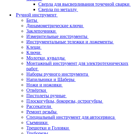
Сверла для высверливания точечной сварки
Сверла по металлу
Ручной инструмент
Биты
Динамометрические ключи
Заклепочники
Измерительные инструменты
Инструментальные тележки и ложементы
Клещи
Ключи
Молотки, кувалды
Монтажный инструмент для электротехнических
работ
Наборы ручного инструмента
Напильники и Шаберы
Ножи и ножовки
Отвёртки
Пистолеты ручные
Плоскогубцы, бокорезы, острогубцы
Рассекатели
Ремонт резьбы
Специальный инструмент для автосервиса
Съемники
Трещотки и Головки
Труборезы