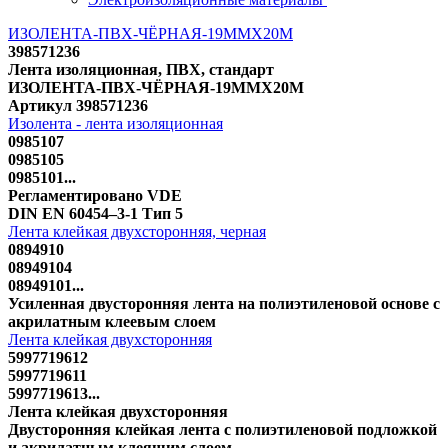
ИЗОЛЕНТА-ПВХ-ЧЁРНАЯ-19MMX20M
398571236
Лента изоляционная, ПВХ, стандарт
ИЗОЛЕНТА-ПВХ-ЧЁРНАЯ-19MMX20M
Артикул 398571236
Изолента - лента изоляционная
0985107
0985105
0985101...
Регламентировано VDE
DIN EN 60454–3-1 Тип 5
Лента клейкая двухсторонняя, черная
0894910
08949104
08949101...
Усиленная двусторонняя лента на полиэтиленовой основе с
акрилатным клеевым слоем
Лента клейкая двухсторонняя
5997719612
5997719611
5997719613...
Лента клейкая двухсторонняя
Двусторонняя клейкая лента с полиэтиленовой подложкой
и акрилатным клеящим слоем