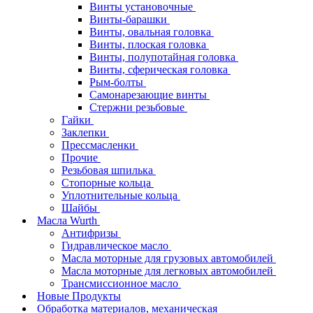
Винты установочные
Винты-барашки
Винты, овальная головка
Винты, плоская головка
Винты, полупотайная головка
Винты, сферическая головка
Рым-болты
Самонарезающие винты
Стержни резьбовые
Гайки
Заклепки
Прессмасленки
Прочие
Резьбовая шпилька
Стопорные кольца
Уплотнительные кольца
Шайбы
Масла Wurth
Антифризы
Гидравлическое масло
Масла моторные для грузовых автомобилей
Масла моторные для легковых автомобилей
Трансмиссионное масло
Новые Продукты
Обработка материалов, механическая