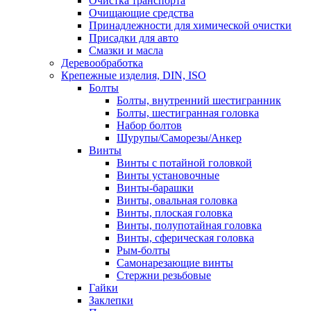
Очистка транспорта
Очищающие средства
Принадлежности для химической очистки
Присадки для авто
Смазки и масла
Деревообработка
Крепежные изделия, DIN, ISO
Болты
Болты, внутренний шестигранник
Болты, шестигранная головка
Набор болтов
Шурупы/Саморезы/Анкер
Винты
Винты с потайной головкой
Винты установочные
Винты-барашки
Винты, овальная головка
Винты, плоская головка
Винты, полупотайная головка
Винты, сферическая головка
Рым-болты
Самонарезающие винты
Стержни резьбовые
Гайки
Заклепки