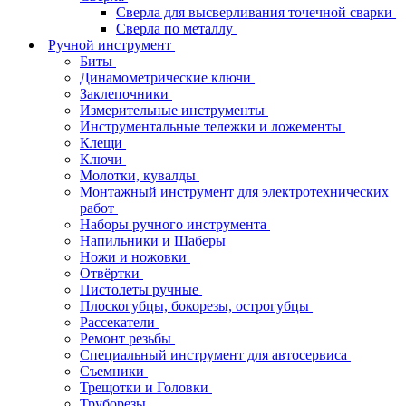
Сверла для высверливания точечной сварки
Сверла по металлу
Ручной инструмент
Биты
Динамометрические ключи
Заклепочники
Измерительные инструменты
Инструментальные тележки и ложементы
Клещи
Ключи
Молотки, кувалды
Монтажный инструмент для электротехнических
работ
Наборы ручного инструмента
Напильники и Шаберы
Ножи и ножовки
Отвёртки
Пистолеты ручные
Плоскогубцы, бокорезы, острогубцы
Рассекатели
Ремонт резьбы
Специальный инструмент для автосервиса
Съемники
Трещотки и Головки
Труборезы