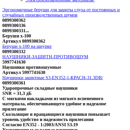
Эргономичные беруши для защиты слуха от постоянных и
случайных производственных шумов
0899300362
0899300336
0899300331...
Беруши x-100
Артикул 0899300362
Беруши x-100 на шнурке
0899300332
НАУШНИКИ-ЗАЩИТН-ПРОТИВОШУМ
5997741630
Наушники противошумные
Артикул 5997741630
Наушники защитные S3-EN352-1-КРАСН-31.3DB/
0899300361
Ударопрочные складные наушники
SNR = 31,3 дБ
С мягкими накладками из мягкого вспененного
материала, обеспечивающего удобное и надежное
прилегание
Скользящие и вращающиеся наушники повышает
уровень удобство и надежность прилегания
Согласно EN352 - 1:2003/ANSI S3.19
Ударопрочные складные наушники