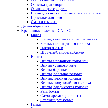
Обслуживание электрики
Очистка транспорта
Очищающие средства
Принадлежности для химической очистки
Присадки для авто
Смазки и масла
Деревообработка
Крепежные изделия, DIN, ISO
Болты
Болты, внутренний шестигранник
Болты, шестигранная головка
Набор болтов
Шурупы/Саморезы/Анкер
Винты
Винты с потайной головкой
Винты установочные
Винты-барашки
Винты, овальная головка
Винты, плоская головка
Винты, полупотайная головка
Винты, сферическая головка
Рым-болты
Самонарезающие винты
Стержни резьбовые
Гайки