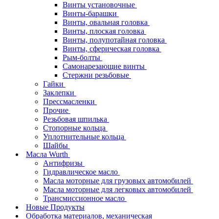
Винты установочные
Винты-барашки
Винты, овальная головка
Винты, плоская головка
Винты, полупотайная головка
Винты, сферическая головка
Рым-болты
Самонарезающие винты
Стержни резьбовые
Гайки
Заклепки
Прессмасленки
Прочие
Резьбовая шпилька
Стопорные кольца
Уплотнительные кольца
Шайбы
Масла Wurth
Антифризы
Гидравлическое масло
Масла моторные для грузовых автомобилей
Масла моторные для легковых автомобилей
Трансмиссионное масло
Новые Продукты
Обработка материалов, механическая