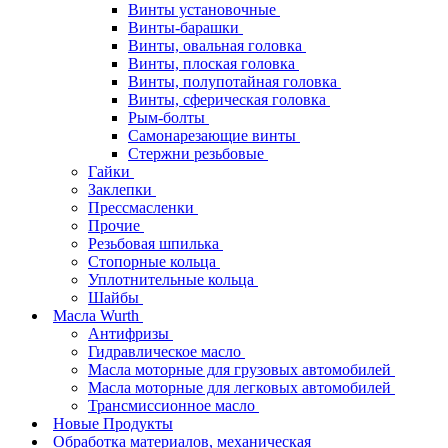
Винты установочные
Винты-барашки
Винты, овальная головка
Винты, плоская головка
Винты, полупотайная головка
Винты, сферическая головка
Рым-болты
Самонарезающие винты
Стержни резьбовые
Гайки
Заклепки
Прессмасленки
Прочие
Резьбовая шпилька
Стопорные кольца
Уплотнительные кольца
Шайбы
Масла Wurth
Антифризы
Гидравлическое масло
Масла моторные для грузовых автомобилей
Масла моторные для легковых автомобилей
Трансмиссионное масло
Новые Продукты
Обработка материалов, механическая