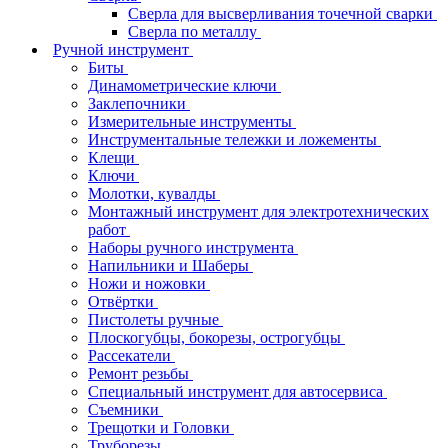
Сверла для высверливания точечной сварки
Сверла по металлу
Ручной инструмент
Биты
Динамометрические ключи
Заклепочники
Измерительные инструменты
Инструментальные тележки и ложементы
Клещи
Ключи
Молотки, кувалды
Монтажный инструмент для электротехнических
работ
Наборы ручного инструмента
Напильники и Шаберы
Ножи и ножовки
Отвёртки
Пистолеты ручные
Плоскогубцы, бокорезы, острогубцы
Рассекатели
Ремонт резьбы
Специальный инструмент для автосервиса
Съемники
Трещотки и Головки
Труборезы