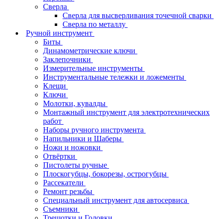
Сверла
Сверла для высверливания точечной сварки
Сверла по металлу
Ручной инструмент
Биты
Динамометрические ключи
Заклепочники
Измерительные инструменты
Инструментальные тележки и ложементы
Клещи
Ключи
Молотки, кувалды
Монтажный инструмент для электротехнических
работ
Наборы ручного инструмента
Напильники и Шаберы
Ножи и ножовки
Отвёртки
Пистолеты ручные
Плоскогубцы, бокорезы, острогубцы
Рассекатели
Ремонт резьбы
Специальный инструмент для автосервиса
Съемники
Трещотки и Головки