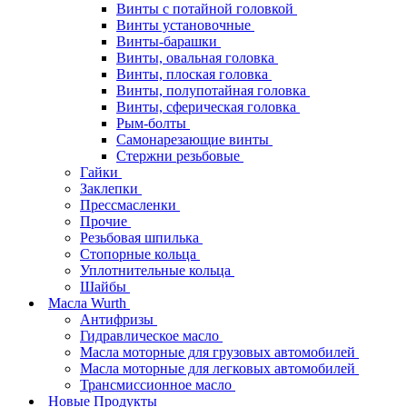
Винты с потайной головкой
Винты установочные
Винты-барашки
Винты, овальная головка
Винты, плоская головка
Винты, полупотайная головка
Винты, сферическая головка
Рым-болты
Самонарезающие винты
Стержни резьбовые
Гайки
Заклепки
Прессмасленки
Прочие
Резьбовая шпилька
Стопорные кольца
Уплотнительные кольца
Шайбы
Масла Wurth
Антифризы
Гидравлическое масло
Масла моторные для грузовых автомобилей
Масла моторные для легковых автомобилей
Трансмиссионное масло
Новые Продукты