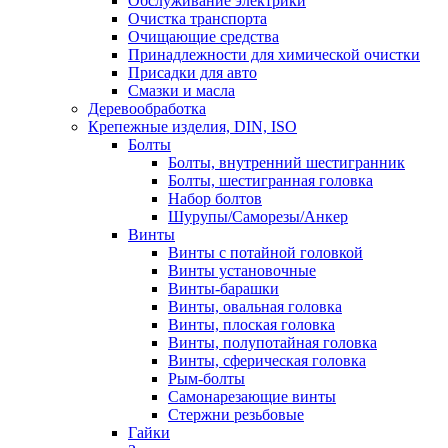
Обслуживание электрики
Очистка транспорта
Очищающие средства
Принадлежности для химической очистки
Присадки для авто
Смазки и масла
Деревообработка
Крепежные изделия, DIN, ISO
Болты
Болты, внутренний шестигранник
Болты, шестигранная головка
Набор болтов
Шурупы/Саморезы/Анкер
Винты
Винты с потайной головкой
Винты установочные
Винты-барашки
Винты, овальная головка
Винты, плоская головка
Винты, полупотайная головка
Винты, сферическая головка
Рым-болты
Самонарезающие винты
Стержни резьбовые
Гайки