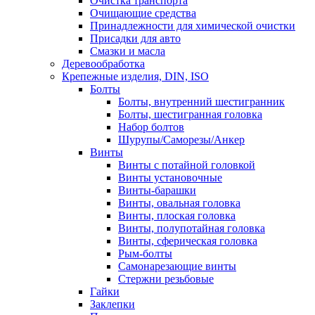
Очистка транспорта
Очищающие средства
Принадлежности для химической очистки
Присадки для авто
Смазки и масла
Деревообработка
Крепежные изделия, DIN, ISO
Болты
Болты, внутренний шестигранник
Болты, шестигранная головка
Набор болтов
Шурупы/Саморезы/Анкер
Винты
Винты с потайной головкой
Винты установочные
Винты-барашки
Винты, овальная головка
Винты, плоская головка
Винты, полупотайная головка
Винты, сферическая головка
Рым-болты
Самонарезающие винты
Стержни резьбовые
Гайки
Заклепки